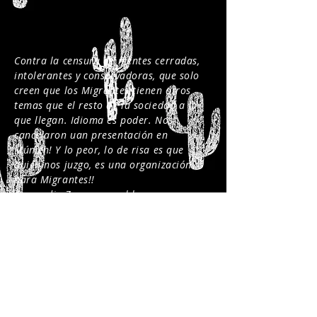
Contra la censura de mentes cerradas,
intolerantes y conservadoras, que solo
creen que los Migrantes tienen otros
temas que el resto de la sociedad a la
que llegan. Idioma es poder. Nos
cancelaron uan presentación en
Múnich! Y lo peor, lo de risa es que
quién nos juzgo, es una organización
para Migrantes!!
Gegen die Zensur verschlossener,
intoleranter und konservativer Köpfe,
die nur glauben, dass Migranten
andere Probleme haben als der Rest
der Gesellschaft, in der sie ankommen.
Sprache ist Macht. Sie haben einen
Auftritt in München abgesagt! Und das
Schlimmste, das Lächerlichste ist, dass
es sich um eine Organisation für