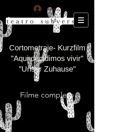
Anmelden
Cortometraje- Kurzfilm
"Aqui decidimos vivir"
"Unser Zuhause"
Filme completo