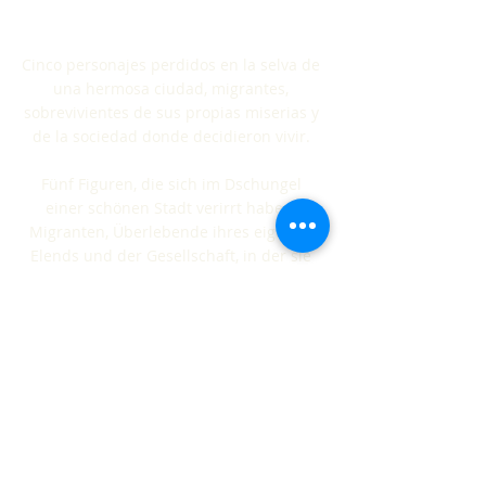
Migranten handelt!
:-(
Cinco personajes perdidos en la selva de
una hermosa ciudad,
migrantes,
sobrevivientes de sus propias miserias y
de la sociedad donde decidieron vivir.
Fünf Figuren, die sich im Dschungel
einer schönen Stadt verirrt haben,
Migranten, Überlebende ihres eigenen
Elends und der Gesellschaft, in der sie
beschlossen haben zu leben.
*Spanisch/Deutsch mit englischen
Untertiteln.
Trailer