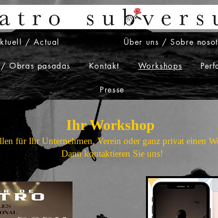
ktuell / Actual
Über uns / Sobre nosot
 / Obras pasadas
Kontakt
Workshops
Per
Presse
Ihr Workshop
llen für Ihr Unternehmen, Verein oder ganz privat einen 
Dann kontaktieren Sie uns!